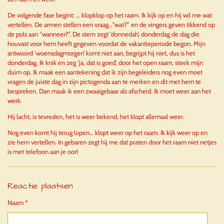
De volgende fase begint: … klopklop op het raam. Ik kijk op en hij wil me wat
vertellen. De armen stellen een vraag…”wat?” en de vingers geven tikkend op
de pols aan “wanneer?”. De stem zegt ‘donnedah’, donderdag de dag die
houvast voor hem heeft gegeven voordat de vakantieperiode begon. Mijn
antwoord ‘woensdagmorgen’ komt niet aan, begrijpt hij niet, dus is het
donderdag. Ik knik en zeg ‘ja, dat is goed’, door het open raam, steek mijn
duim op. Ik maak een aantekening dat ik zijn begeleiders nog even moet
vragen de juiste dag in zijn pictogenda aan te merken en dit met hem te
bespreken. Dan maak ik een zwaaigebaar als afscheid. Ik moet weer aan het
werk.
Hij lacht, is tevreden, het is weer bekend, het klopt allemaal weer.
Nog even komt hij terug lopen… klopt weer op het raam. Ik kijk weer op en
zie hem vertellen. In gebaren zegt hij me dat praten door het raam niet netjes
is met telefoon aan je oor!
Reactie plaatsen
Naam *