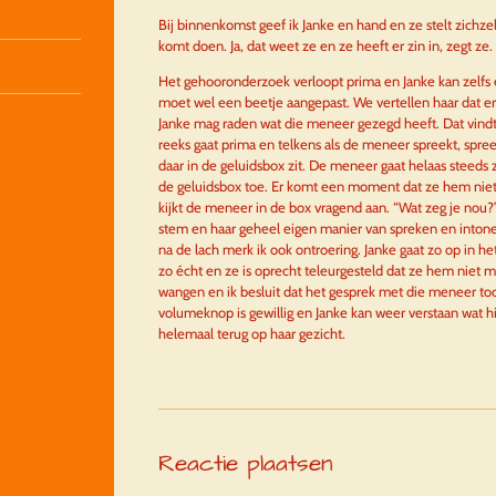
Bij binnenkomst geef ik Janke en hand en ze stelt zichzelf
komt doen. Ja, dat weet ze en ze heeft er zin in, zegt ze.
Het gehooronderzoek verloopt prima en Janke kan zelfs 
moet wel een beetje aangepast. We vertellen haar dat er 
Janke mag raden wat die meneer gezegd heeft. Dat vindt
reeks gaat prima en telkens als de meneer spreekt, spre
daar in de geluidsbox zit. De meneer gaat helaas steeds 
de geluidsbox toe. Er komt een moment dat ze hem niet
kijkt de meneer in de box vragend aan. “Wat zeg je nou?
stem en haar geheel eigen manier van spreken en intoner
na de lach merk ik ook ontroering. Janke gaat zo op in h
zo écht en ze is oprecht teleurgesteld dat ze hem niet 
wangen en ik besluit dat het gesprek met die meneer t
volumeknop is gewillig en Janke kan weer verstaan wat hij
helemaal terug op haar gezicht.
Reactie plaatsen