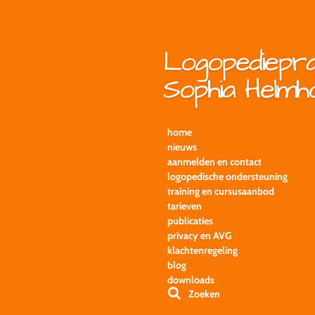
Ga
direct
naar
Logopediepra
de
hoofdinhoud
Sophia Helmh
home
nieuws
aanmelden en contact
logopedische ondersteuning
training en cursusaanbod
tarieven
publicaties
privacy en AVG
klachtenregeling
blog
downloads
Zoeken