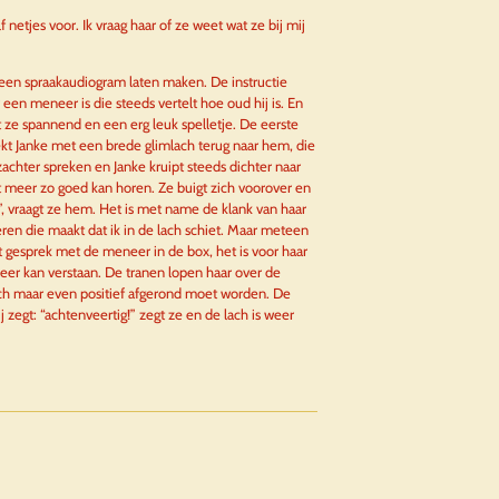
 netjes voor. Ik vraag haar of ze weet wat ze bij mij
een spraakaudiogram laten maken. De instructie
een meneer is die steeds vertelt hoe oud hij is. En
 ze spannend en een erg leuk spelletje. De eerste
ekt Janke met een brede glimlach terug naar hem, die
zachter spreken en Janke kruipt steeds dichter naar
 meer zo goed kan horen. Ze buigt zich voorover en
”, vraagt ze hem. Het is met name de klank van haar
en die maakt dat ik in de lach schiet. Maar meteen
et gesprek met de meneer in de box, het is voor haar
meer kan verstaan. De tranen lopen haar over de
och maar even positief afgerond moet worden. De
 zegt: “achtenveertig!” zegt ze en de lach is weer