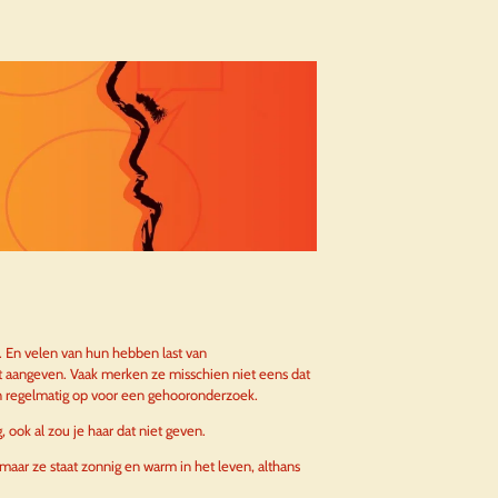
 En velen van hun hebben last van
et aangeven. Vaak merken ze misschien niet eens dat
regelmatig op voor een gehooronderzoek.
g, ook al zou je haar dat niet geven.
maar ze staat zonnig en warm in het leven, althans