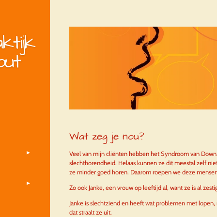
ktijk
out
Wat zeg je nou?
Veel van mijn cliënten hebben het Syndroom van Down.
slechthorendheid. Helaas kunnen ze dit meestal zelf ni
ze minder goed horen. Daarom roepen we deze mensen 
Zo ook Janke, een vrouw op leeftijd al, want ze is al zesti
Janke is slechtziend en heeft wat problemen met lopen, 
dat straalt ze uit.