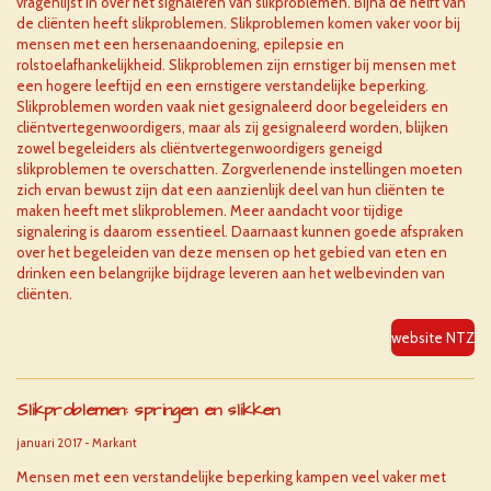
vragenlijst in over het signaleren van slikproblemen. Bijna de helft van
de cliënten heeft slikproblemen. Slikproblemen komen vaker voor bij
mensen met een hersenaandoening, epilepsie en
rolstoelafhankelijkheid. Slikproblemen zijn ernstiger bij mensen met
een hogere leeftijd en een ernstigere verstandelijke beperking.
Slikproblemen worden vaak niet gesignaleerd door begeleiders en
cliëntvertegenwoordigers, maar als zij gesignaleerd worden, blijken
zowel begeleiders als cliëntvertegenwoordigers geneigd
slikproblemen te overschatten. Zorgverlenende instellingen moeten
zich ervan bewust zijn dat een aanzienlijk deel van hun cliënten te
maken heeft met slikproblemen. Meer aandacht voor tijdige
signalering is daarom essentieel. Daarnaast kunnen goede afspraken
over het begeleiden van deze mensen op het gebied van eten en
drinken een belangrijke bijdrage leveren aan het welbevinden van
cliënten.
website NTZ
Slikproblemen: springen en slikken
januari 2017 - Markant
Mensen met een verstandelijke beperking kampen veel vaker met